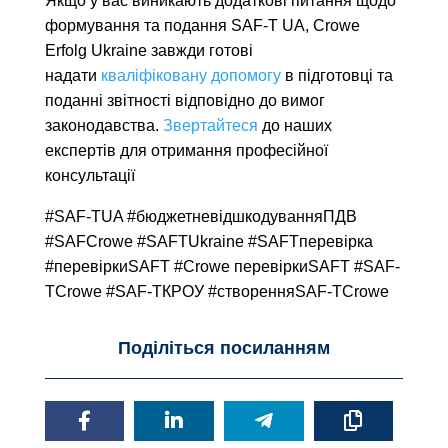
Якщо у вас виникають додаткові питання щодо
формування та подання SAF-T UA, Crowe
Erfolg Ukraine завжди готові
надати
кваліфіковану допомогу
в підготовці та
поданні звітності відповідно до вимог
законодавства.
Звертайтеся
до наших
експертів для отримання професійної
консультації
#SAF-TUA #бюджетневідшкодуванняПДВ
#SAFCrowe #SAFTUkraine #SAFTперевірка
#перевіркиSAFT #Crowe перевіркиSAFT #SAF-
TCrowe #SAF-TКРОУ #створенняSAF-TCrowe
Поділіться посиланням