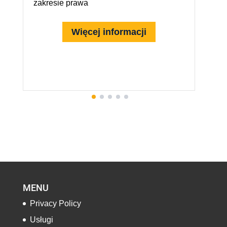
zakresie prawa
p
m
Więcej informacji
MENU
Privacy Policy
Usługi