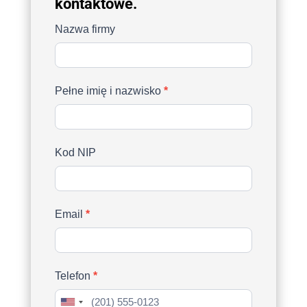
kontaktowe.
Zamów
Nazwa firmy
If
usługę
you
(Rejestracja)
are
human,
Pełne imię i nazwisko
*
leave
this
field
Kod NIP
blank.
Email
*
Telefon
*