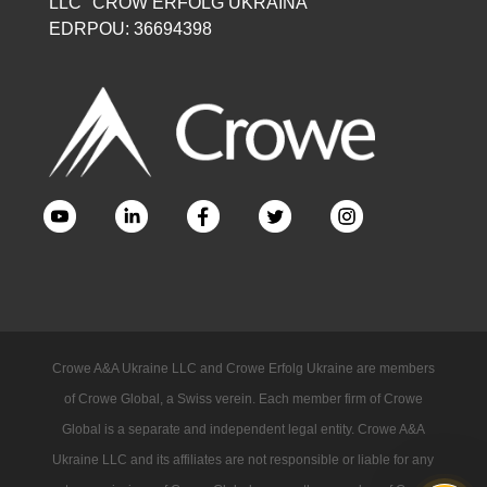
LLC "CROW ERFOLG UKRAINA"
EDRPOU: 36694398
Crowe A&A Ukraine LLC and Crowe Erfolg Ukraine are members
of Crowe Global, a Swiss verein. Each member firm of Crowe
Global is a separate and independent legal entity. Crowe A&A
Ukraine LLC and its affiliates are not responsible or liable for any