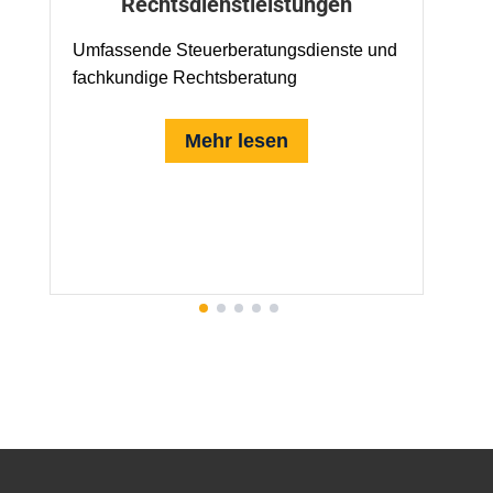
Rechtsdienstleistungen
W
V
Umfassende Steuerberatungsdienste und
U
fachkundige Rechtsberatung
A
Mehr lesen